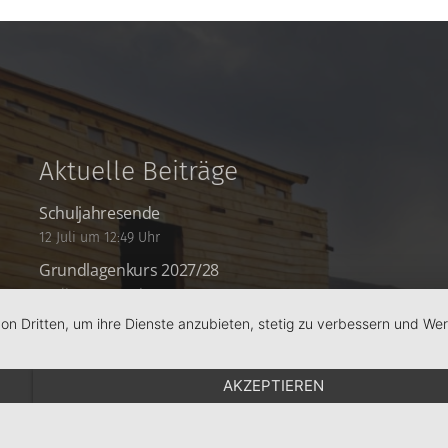
Aktuelle Beiträge
Schuljahresende
12 Juli um 12:49 Uhr
Grundlagenkurs 2027/28
1 Juli um 12:10 Uhr
von Dritten, um ihre Dienste anzubieten, stetig zu verbessern und W
Ostergruß
2 Apr. um 10:13 Uhr
AKZEPTIEREN