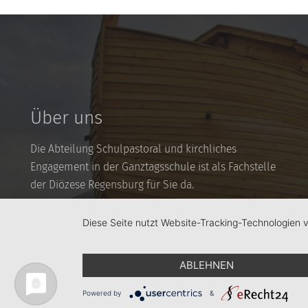
Über uns
Die Abteilung Schulpastoral und kirchliches
Engagement in der Ganztagsschule ist als Fachstelle
der Diözese Regensburg für Sie da.
Sie finden bei uns Informationen und Materialien zu
Diese Seite nutzt Website-Tracking-Technologien 
den verschiedenen Bereichen der Schulpastoral wie
auch für Themen der Kooperation von Kirche und
ABLEHNEN
(Ganztags-)Schule.
Powered by
&