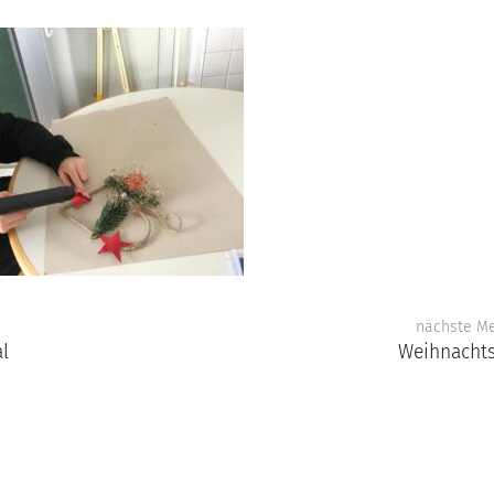
nächste M
l
Weihnacht