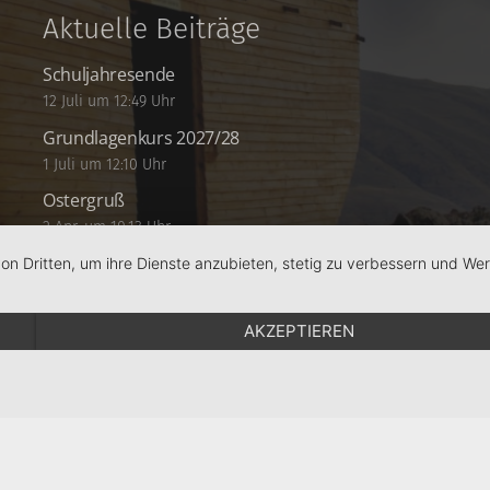
Aktuelle Beiträge
Schuljahresende
12 Juli um 12:49 Uhr
Grundlagenkurs 2027/28
1 Juli um 12:10 Uhr
Ostergruß
2 Apr. um 10:13 Uhr
von Dritten, um ihre Dienste anzubieten, stetig zu verbessern und W
AKZEPTIEREN
Schule
RPS
Schulstiftung
KJF Regensburg