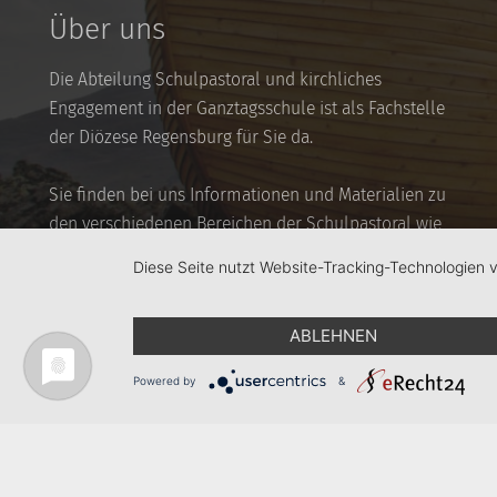
Über uns
Die Abteilung Schulpastoral und kirchliches
Engagement in der Ganztagsschule ist als Fachstelle
der Diözese Regensburg für Sie da.
Sie finden bei uns Informationen und Materialien zu
den verschiedenen Bereichen der Schulpastoral wie
auch für Themen der Kooperation von Kirche und
Diese Seite nutzt Website-Tracking-Technologien 
(Ganztags-)Schule.
ABLEHNEN
Powered by
&
Bistum Regensburg
Ganztagsschule
Hauptabteilung 