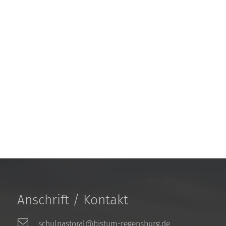
Anschrift / Kontakt
schulpastoral@bistum-regensburg.de