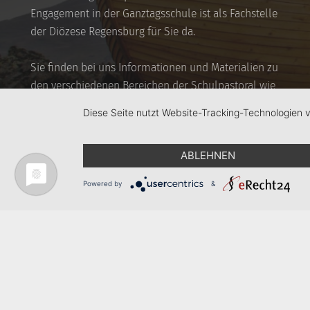
Engagement in der Ganztagsschule ist als Fachstelle
der Diözese Regensburg für Sie da.
Sie finden bei uns Informationen und Materialien zu
den verschiedenen Bereichen der Schulpastoral wie
auch für Themen der Kooperation von Kirche und
Diese Seite nutzt Website-Tracking-Technologien 
(Ganztags-)Schule.
ABLEHNEN
Powered by
&
Bistum Regensburg
Ganztagsschule
Hauptabteilung 