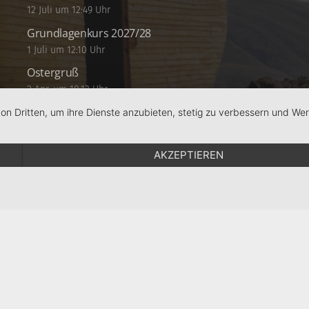
12 Juli um 12:49 Uhr
Grundlagenkurs 2027/28
1 Juli um 12:10 Uhr
Ostergruß
2 Apr. um 10:13 Uhr
von Dritten, um ihre Dienste anzubieten, stetig zu verbessern und W
AKZEPTIEREN
Schule
RPS
Schulstiftung
KJF Regensburg