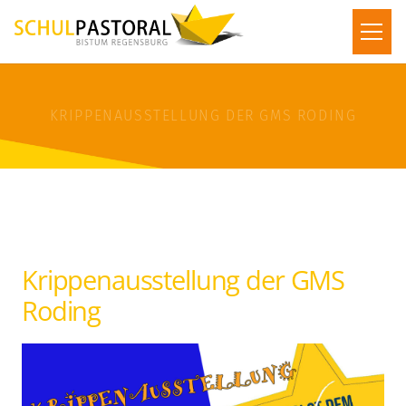
KRIPPENAUSSTELLUNG DER GMS RODING
Krippenausstellung der GMS
Roding