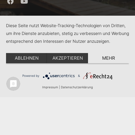
Diese Seite nutzt Website-Tracking-Technologien von Dritten,
um ihre Dienste anzubieten, stetig zu verbessern und Werbung
entsprechend den Interessen der Nutzer anzuzeigen.
Bistum Regensburg
Ganztagsschule
ABLEHNEN
AKZEPTIEREN
MEHR
Hauptabteilung Schule
RPS
Schulstiftung
Powered by
&
KJF Regensburg
Impressum
|
Datenschutzerklärung
Kontakt
Impressum
Datenschutz