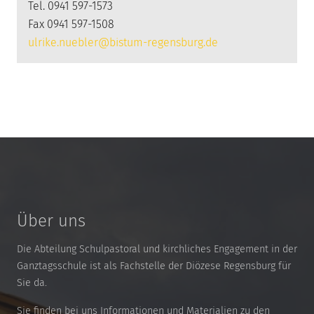
Tel. 0941 597-1573
Fax 0941 597-1508
ulrike.nuebler@bistum-regensburg.de
Über uns
Die Abteilung Schulpastoral und kirchliches Engagement in der
Ganztagsschule ist als Fachstelle der Diözese Regensburg für
Sie da.
Sie finden bei uns Informationen und Materialien zu den