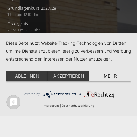
Grundlagenkurs 2027/28
1 Juli um 12:10 Uhr
Ostergruß
2 Apr. um 10:13 Uhr
Diese Seite nutzt Website-Tracking-Technologien von Dritten,
Anschrift / Kontakt
um ihre Dienste anzubieten, stetig zu verbessern und Werbung
schulpastoral@bistum-regensburg.de
entsprechend den Interessen der Nutzer anzuzeigen.
+49 941 9 57 15 73
ABLEHNEN
AKZEPTIEREN
MEHR
Weinweg 31 | 93049 Regensburg
Powered by
&
Impressum
|
Datenschutzerklärung