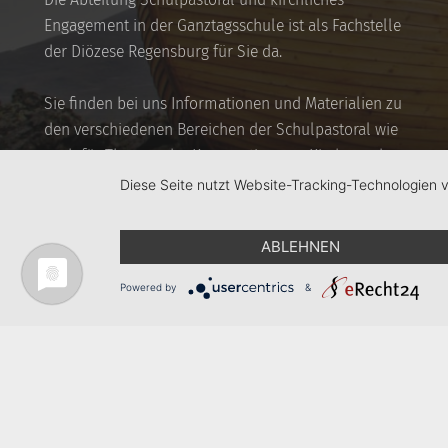
Engagement in der Ganztagsschule ist als Fachstelle
der Diözese Regensburg für Sie da.
Sie finden bei uns Informationen und Materialien zu
den verschiedenen Bereichen der Schulpastoral wie
auch für Themen der Kooperation von Kirche und
(Ganztags-)Schule.
Diese Seite nutzt Website-Tracking-Technologien 
ABLEHNEN
Powered by
&
Bistum Regensburg
Ganztagsschule
Hauptabteilung 