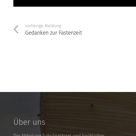
vorherige Meldung
Gedanken zur Fastenzeit
Über uns
Die Abteilung Schulpastoral und kirchliches