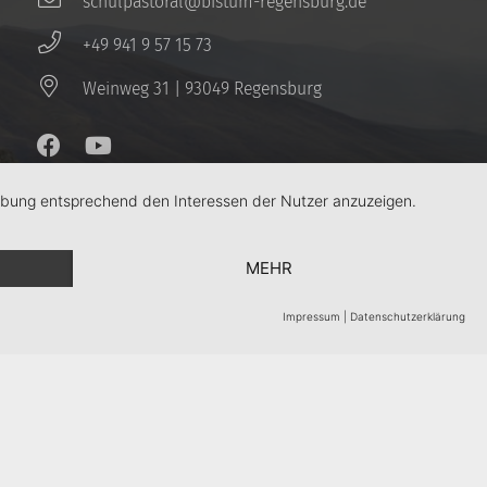
schulpastoral@bistum-regensburg.de
+49 941 9 57 15 73
Weinweg 31 | 93049 Regensburg
erbung entsprechend den Interessen der Nutzer anzuzeigen.
MEHR
Impressum
|
Datenschutzerklärung
Kontakt
Impressum
Datenschutz