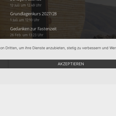
12 Juli um 12:49 Uhr
Grundlagenkurs 2027/28
1 Juli um 12:10 Uhr
Gedanken zur Fastenzeit
26 Feb. um 13:23 Uhr
von Dritten, um ihre Dienste anzubieten, stetig zu verbessern und W
AKZEPTIEREN
Schule
RPS
Schulstiftung
KJF Regensburg