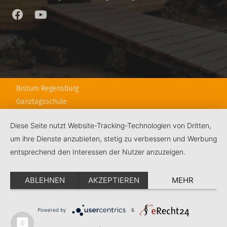
Bistum Regensburg
Ganztagsschule
Hauptabteilung Schule
Diese Seite nutzt Website-Tracking-Technologien von Dritten,
RPS
um ihre Dienste anzubieten, stetig zu verbessern und Werbung
Schulstiftung
entsprechend den Interessen der Nutzer anzuzeigen.
KJF Regensburg
ABLEHNEN
AKZEPTIEREN
MEHR
Kontakt
Impressum
Datenschutz
Powered by
&