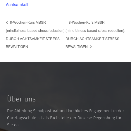
Achtsamkeit
8-Wochen-Kurs MBSR
8-Wochen-Kurs MBSR
(mindfulness-based stress reduction):
(mindfulness-based stress reduction):
DURCH ACHTSAMKEIT STRESS
DURCH ACHTSAMKEIT STRESS
BEWÄLTIGEN
BEWÄLTIGEN
Über uns
Die Abteilung Schulpastoral und kirchliches Engagement in der
Ganztagsschule ist als Fachstelle der Diözese Regensburg für
Sie da.