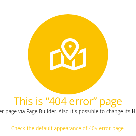
This is “404 error” page
 page via Page Builder. Also it’s possible to change its He
Check the default appearance of 404 error page
.