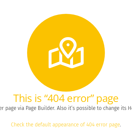
This is “404 error” page
 page via Page Builder. Also it’s possible to change its He
Check the default appearance of 404 error page
.