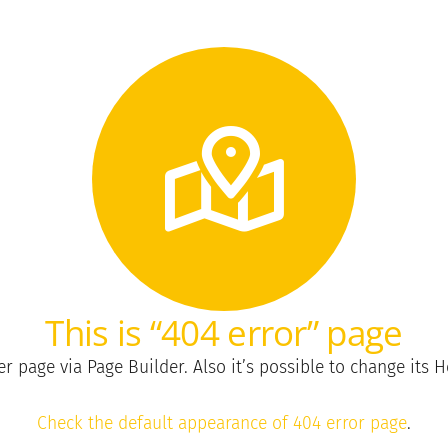
This is “404 error” page
 page via Page Builder. Also it’s possible to change its He
Check the default appearance of 404 error page
.