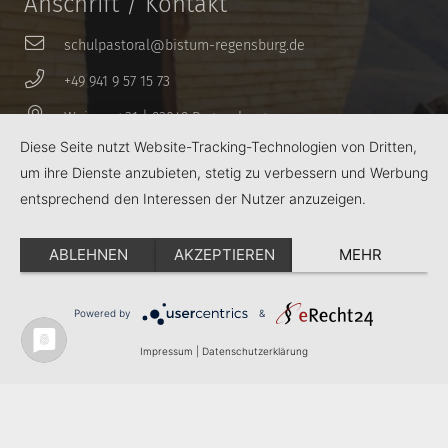
Anschrift / Kontakt
schulpastoral@bistum-regensburg.de
+49 941 9 57 15 73
Weinweg 31 | 93049 Regensburg
Diese Seite nutzt Website-Tracking-Technologien von Dritten,
um ihre Dienste anzubieten, stetig zu verbessern und Werbung
entsprechend den Interessen der Nutzer anzuzeigen.
ABLEHNEN
AKZEPTIEREN
MEHR
Powered by
&
Bistum Regensburg
Ganztagsschule
Impressum
|
Datenschutzerklärung
Hauptabteilung Schule
RPS
Schulstiftung
KJF Regensburg