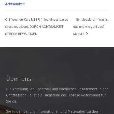
Achtsamkeit
8-Wochen-Kurs MBSR (mindfulness-based
Schulpastoral – Was ist
stress reduction): DURCH ACHTSAMKEIT
das und wie geht das?
STRESS BEWÄLTIGEN
Modul 3
Über uns
Die Abteilung Schulpastoral und kirchliches Engagement in der
Ganztagsschule ist als Fachstelle der Diözese Regensburg für
Sie da.
Sie finden bei uns Informationen und Materialien zu den