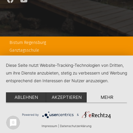
Bistum Regensburg
Ganztagsschule
Hauptabteilung Schule
Diese Seite nutzt Website-Tracking-Technologien von Dritten,
RPS
um ihre Dienste anzubieten, stetig zu verbessern und Werbung
Schulstiftung
entsprechend den Interessen der Nutzer anzuzeigen.
KJF Regensburg
ABLEHNEN
AKZEPTIEREN
MEHR
Kontakt
Impressum
Datenschutz
Powered by
&
Impressum
|
Datenschutzerklärung