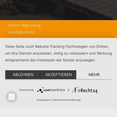
Bistum Regensburg
Ganztagsschule
Hauptabteilung Schule
RPS
Diese Seite nutzt Website-Tracking-Technologien von Dritten,
Schulstiftung
um ihre Dienste anzubieten, stetig zu verbessern und Werbung
KJF Regensburg
entsprechend den Interessen der Nutzer anzuzeigen.
Kontakt
ABLEHNEN
AKZEPTIEREN
MEHR
Impressum
Datenschutz
Powered by
&
Impressum
|
Datenschutzerklärung