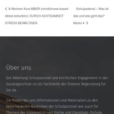
8-Wochen-Kurs MBSR (mindfulness-based
Schulpastoral – Was ist
stress reduction): DURCH ACHTSAMKEIT
das und wie geht das?
STRESS BEWÄLTIGEN
Modul 4
Über uns
Die Abteilung Schulpastoral und kirchliches Engagement in der
Ganztagsschule ist als Fachstelle der Diözese Regensburg für
Sie da.
Sie finden bei uns Informationen und Materialien zu den
verschiedenen Bereichen der Schulpastoral wie auch für
Themen der Kooperation von Kirche und (Ganztags-)Schule.