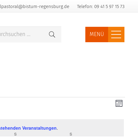
lpastoral@bistum-regensburg.de
Telefon: 09 41 5 97 15 73
MENÜ
Ansic
Vera
Monat
Ansi
Navi
Navi
stehenden Veranstaltungen
.
S
SAMSTAG
S
SONNTAG