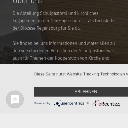
Über uns
Die Abteilung Schulpastoral und kirchliches
Engagement in der Ganztagsschule ist als Fachstelle
der Diözese Regensburg für Sie da.
Sie finden bei uns Informationen und Materialien zu
den verschiedenen Bereichen der Schulpastoral wie
auch für Themen der Kooperation von Kirche und
(Ganztags-)Schule.
Diese Seite nutzt Website-Tracking-Technologien 
ABLEHNEN
Powered by
&
Bistum Regensburg
Ganztagsschule
Hauptabteilung 