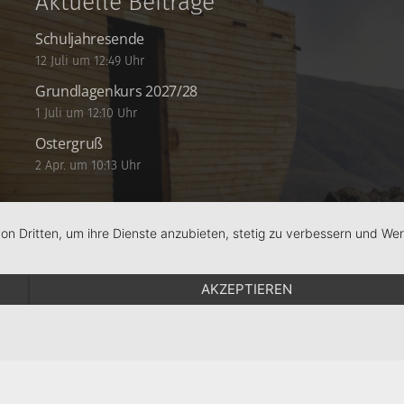
Aktuelle Beiträge
Schuljahresende
12 Juli um 12:49 Uhr
Grundlagenkurs 2027/28
1 Juli um 12:10 Uhr
Ostergruß
2 Apr. um 10:13 Uhr
von Dritten, um ihre Dienste anzubieten, stetig zu verbessern und W
AKZEPTIEREN
Schule
RPS
Schulstiftung
KJF Regensburg