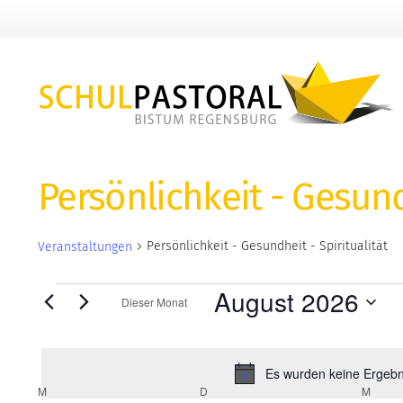
zurück zur Startseite
Persönlichkeit - Gesundh
Persönlichkeit - Gesundheit - Spiritualität
Veranstaltungen
Veranstaltungen
August 2026
Dieser Monat
Datum
wählen.
Es wurden keine Ergebni
Kalender
M
MONTAG
D
DIENSTAG
M
MITT