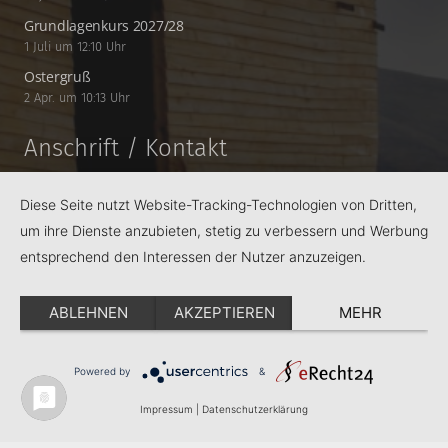
Grundlagenkurs 2027/28
1 Juli um 12:10 Uhr
Ostergruß
2 Apr. um 10:13 Uhr
Anschrift / Kontakt
schulpastoral@bistum-regensburg.de
Diese Seite nutzt Website-Tracking-Technologien von Dritten,
+49 941 9 57 15 73
um ihre Dienste anzubieten, stetig zu verbessern und Werbung
entsprechend den Interessen der Nutzer anzuzeigen.
Weinweg 31 | 93049 Regensburg
ABLEHNEN
AKZEPTIEREN
MEHR
Powered by
&
Impressum
|
Datenschutzerklärung