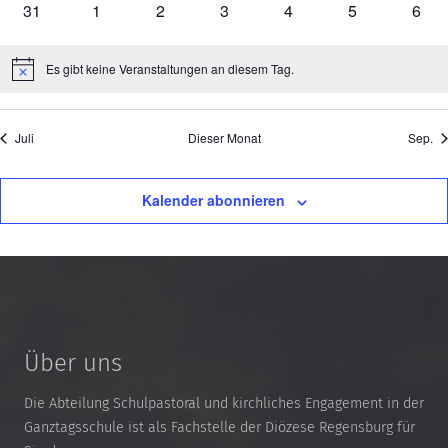
0
0
0
0
0
0
0
31
1
2
3
4
5
6
Veranstaltungen
Veranstaltungen
Veranstaltungen
Veranstaltungen
Veranstaltungen
Veranstaltung
Vera
Es gibt keine Veranstaltungen an diesem Tag.
Hinweis
Juli
Dieser Monat
Sep.
Kalender abonnieren
Über uns
Die Abteilung Schulpastoral und kirchliches Engagement in der
Ganztagsschule ist als Fachstelle der Diözese Regensburg für