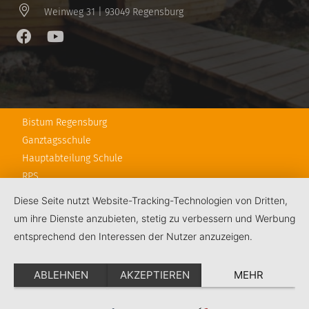
Weinweg 31 | 93049 Regensburg
Bistum Regensburg
Ganztagsschule
Hauptabteilung Schule
RPS
Schulstiftung
Diese Seite nutzt Website-Tracking-Technologien von Dritten,
KJF Regensburg
um ihre Dienste anzubieten, stetig zu verbessern und Werbung
entsprechend den Interessen der Nutzer anzuzeigen.
Kontakt
Impressum
ABLEHNEN
AKZEPTIEREN
MEHR
Datenschutz